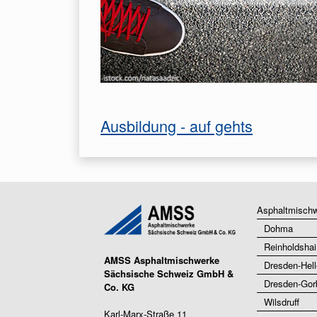
Ausbildung - auf gehts
Asphaltmisch
Dohma
Reinholdshai
AMSS Asphaltmischwerke
Dresden-Hell
Sächsische Schweiz GmbH &
Dresden-Gor
Co. KG
Wilsdruff
Karl-Marx-Straße 11